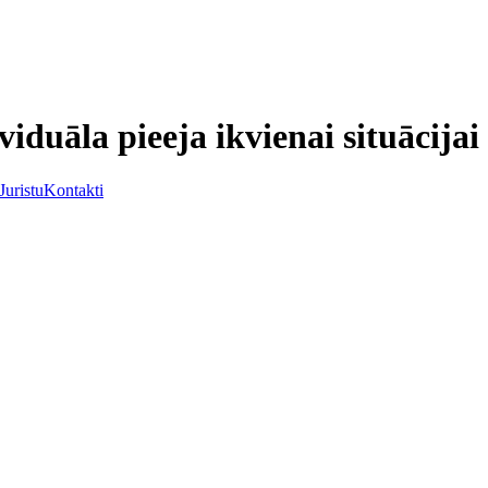
viduāla pieeja ikvienai situācijai
Juristu
Kontakti