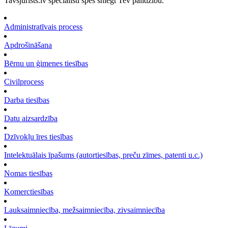
Tavsjurists.lv speciālisti spēs sniegt Tev palīdzību.
Administratīvais process
Apdrošināšana
Bērnu un ģimenes tiesības
Civilprocess
Darba tiesības
Datu aizsardzība
Dzīvokļu īres tiesības
Intelektuālais īpašums (autortiesības, preču zīmes, patenti u.c.)
Nomas tiesības
Komerctiesības
Lauksaimniecība, mežsaimniecība, zivsaimniecība