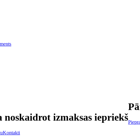
ments
Pā
a noskaidrot izmaksas iepriekš
Piepra
tu
Kontakti