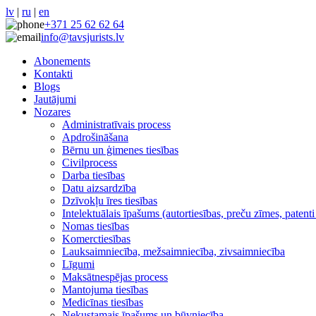
lv
|
ru
|
en
+371 25 62 62 64
info@tavsjurists.lv
Abonements
Kontakti
Blogs
Jautājumi
Nozares
Administratīvais process
Apdrošināšana
Bērnu un ģimenes tiesības
Civilprocess
Darba tiesības
Datu aizsardzība
Dzīvokļu īres tiesības
Intelektuālais īpašums (autortiesības, preču zīmes, patenti 
Nomas tiesības
Komerctiesības
Lauksaimniecība, mežsaimniecība, zivsaimniecība
Līgumi
Maksātnespējas process
Mantojuma tiesības
Medicīnas tiesības
Nekustamais īpašums un būvniecība