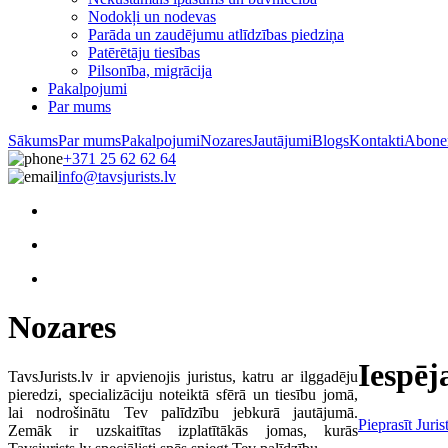
Nodokļi un nodevas
Parāda un zaudējumu atlīdzības piedziņa
Patērētāju tiesības
Pilsonība, migrācija
Pakalpojumi
Par mums
Sākums
Par mums
Pakalpojumi
Nozares
Jautājumi
Blogs
Kontakti
Abone
+371 25 62 62 64
info@tavsjurists.lv
Nozares
Iespēj
TavsJurists.lv ir apvienojis juristus, katru ar ilggadēju
pieredzi, specializāciju noteiktā sfērā un tiesību jomā,
lai nodrošinātu Tev palīdzību jebkurā jautājumā.
Pieprasīt Juris
Zemāk ir uzskaitītas izplatītākās jomas, kurās